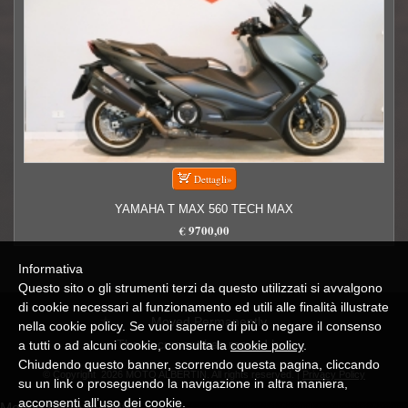
YAMAHA T MAX 560 TECH MAX
€ 9700,00
Informativa
Questo sito o gli strumenti terzi da questo utilizzati si avvalgono
di cookie necessari al funzionamento ed utili alle finalità illustrate
Moved Permanently
nella cookie policy. Se vuoi saperne di più o negare il consenso
The document has moved
here
.
a tutti o ad alcuni cookie, consulta la
cookie policy
.
Chiudendo questo banner, scorrendo questa pagina, cliccando
© Copyright 2026 MOTO ALBERTIN. All rights reserved. |
Privacy Policy
su un link o proseguendo la navigazione in altra maniera,
acconsenti all’uso dei cookie.